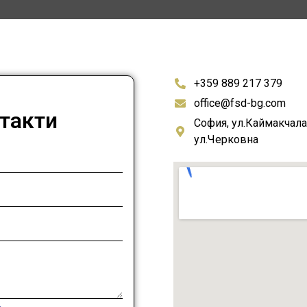
+359 889 217 379
office@fsd-bg.com
такти
София, ул.Каймакчала
ул.Черковна