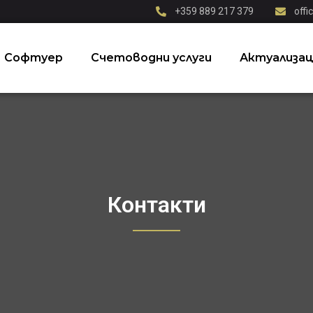
+359 889 217 379
off
Софтуер
Счетоводни услуги
Актуализац
Контакти