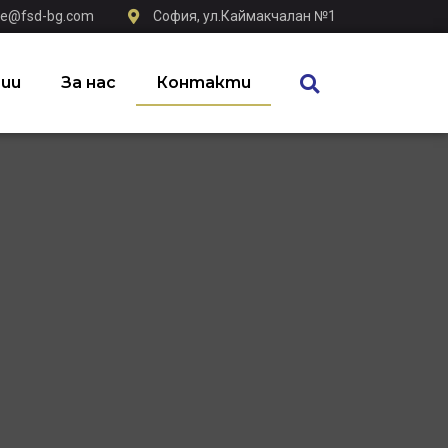
ice@fsd-bg.com
София, ул.Каймакчалан №1
ии
За нас
Контакти